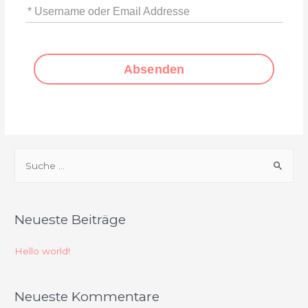
* Username oder Email Addresse
Absenden
S
u
c
h
Neueste Beiträge
e
n
Hello world!
n
a
Neueste Kommentare
c